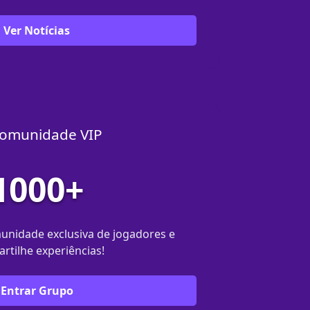
Ver Notícias
Comunidade VIP
1000+
unidade exclusiva de jogadores e
rtilhe experiências!
Entrar Grupo