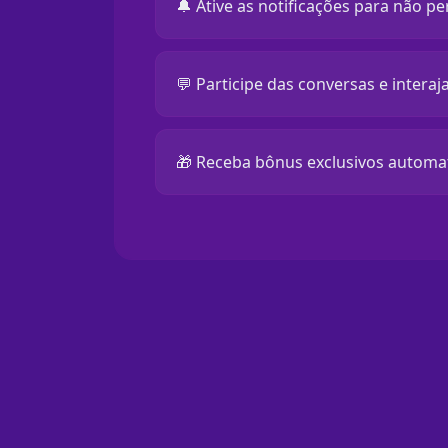
🔔 Ative as notificações para não p
💬 Participe das conversas e interaj
🎁 Receba bônus exclusivos autom