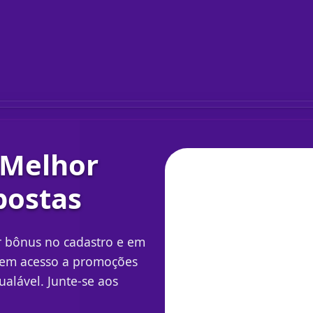
 Melhor
postas
r bônus no cadastro e em
tem acesso a promoções
ualável. Junte-se aos