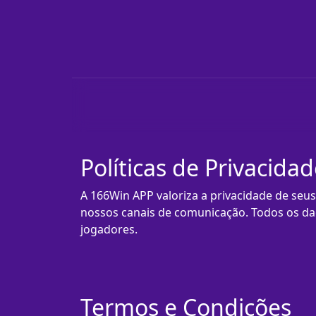
Políticas de Privacida
A 166Win APP valoriza a privacidade de seu
nossos canais de comunicação. Todos os dad
jogadores.
Termos e Condições