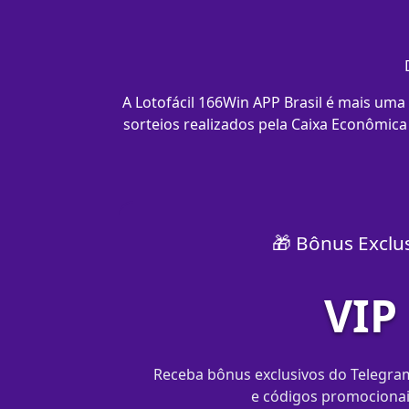
A Lotofácil 166Win APP Brasil é mais uma
sorteios realizados pela Caixa Econômica
🎁 Bônus Exclu
VIP
Receba bônus exclusivos do Telegra
e códigos promocionai