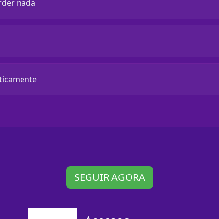
erder nada
a
aticamente
SEGUIR AGORA