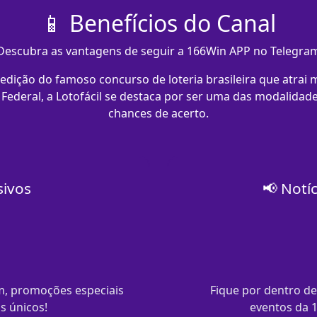
📱 Benefícios do Canal
Descubra as vantagens de seguir a 166Win APP no Telegra
 edição do famoso concurso de loteria brasileira que atrai 
 Federal, a Lotofácil se destaca por ser uma das modalida
chances de acerto.
sivos
📢 Notí
m, promoções especiais
Fique por dentro d
s únicos!
eventos da 