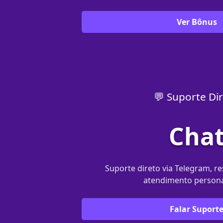
Ver Bônus
💬 Suporte Di
Cha
Suporte direto via Telegram, r
atendimento persona
Falar Suport