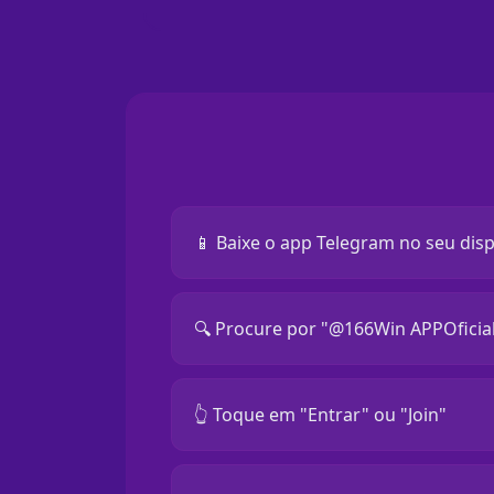
📱 Baixe o app Telegram no seu disp
🔍 Procure por "@166Win APPOficia
👆 Toque em "Entrar" ou "Join"