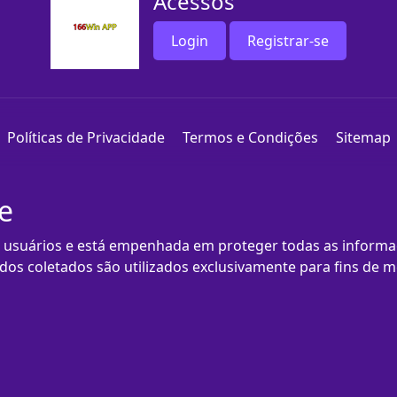
Acessos
Login
Registrar-se
Políticas de Privacidade
Termos e Condições
Sitemap
de
s usuários e está empenhada em proteger todas as informa
os coletados são utilizados exclusivamente para fins de m