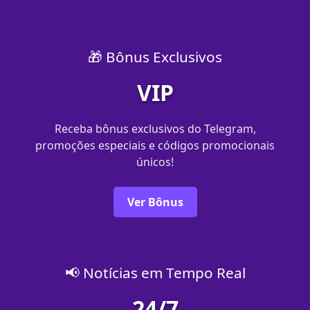
🎁 Bônus Exclusivos
VIP
Receba bônus exclusivos do Telegram,
promoções especiais e códigos promocionais
únicos!
Ver Bônus
📢 Notícias em Tempo Real
24/7