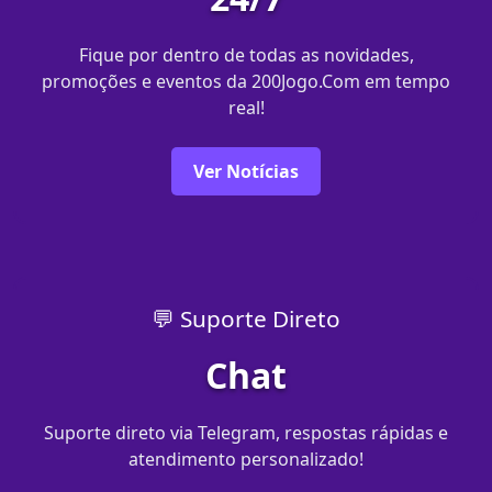
Fique por dentro de todas as novidades,
promoções e eventos da 200Jogo.Com em tempo
real!
Ver Notícias
💬 Suporte Direto
Chat
Suporte direto via Telegram, respostas rápidas e
atendimento personalizado!