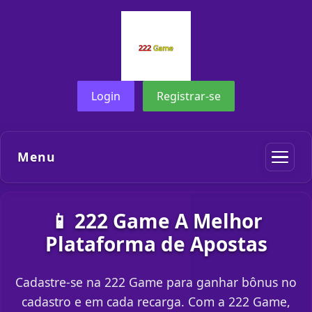
Login
Registrar-se
Menu
📱 222 Game A Melhor
Plataforma de Apostas
Cadastre-se na 222 Game para ganhar bônus no
cadastro e em cada recarga. Com a 222 Game,