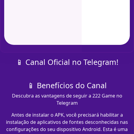
📱 Canal Oficial no Telegram!
📱 Benefícios do Canal
Descubra as vantagens de seguir a 222 Game no
Telegram
Antes de instalar o APK, você precisará habilitar a
instalação de aplicativos de fontes desconhecidas nas
configurações do seu dispositivo Android. Esta é uma