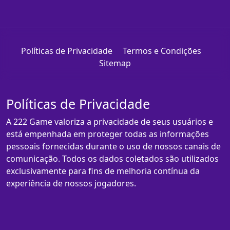
Políticas de Privacidade
Termos e Condições
Sitemap
Políticas de Privacidade
A 222 Game valoriza a privacidade de seus usuários e
está empenhada em proteger todas as informações
pessoais fornecidas durante o uso de nossos canais de
comunicação. Todos os dados coletados são utilizados
exclusivamente para fins de melhoria contínua da
experiência de nossos jogadores.