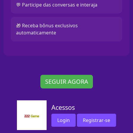
💬 Participe das conversas e interaja
🎁 Receba bônus exclusivos
automaticamente
SEGUIR AGORA
Acessos
Login
Registrar-se