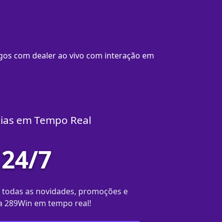
ogos com dealer ao vivo com interação em
cias em Tempo Real
24/7
e todas as novidades, promoções e
a 289Win em tempo real!