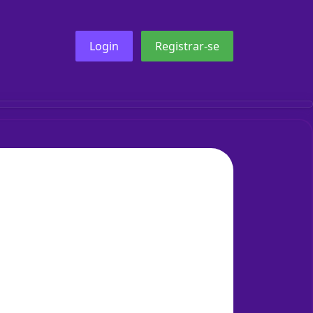
Login
Registrar-se