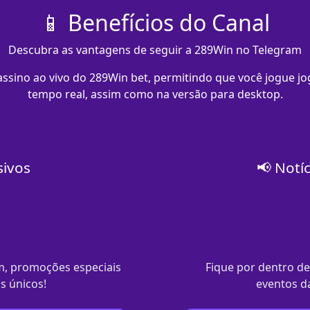
📱 Benefícios do Canal
Descubra as vantagens de seguir a 289Win no Telegram
cassino ao vivo do 289Win bet, permitindo que você jogue j
tempo real, assim como na versão para desktop.
sivos
📢 Notí
m, promoções especiais
Fique por dentro d
s únicos!
eventos d