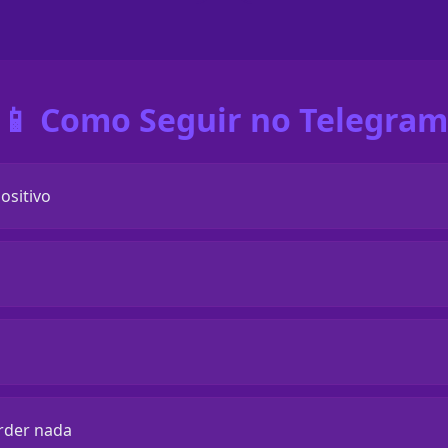
📱 Como Seguir no Telegram
ositivo
erder nada