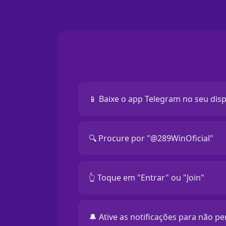
📱 Baixe o app Telegram no seu disp
🔍 Procure por "@289WinOficial"
👆 Toque em "Entrar" ou "Join"
🔔 Ative as notificações para não p