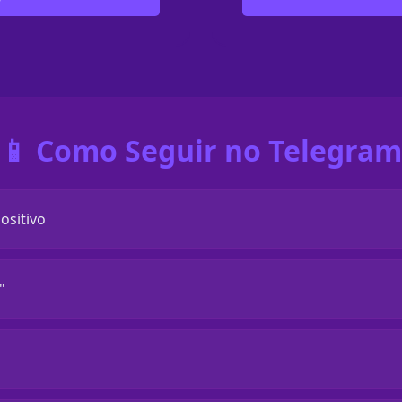
📱 Como Seguir no Telegram
ositivo
"