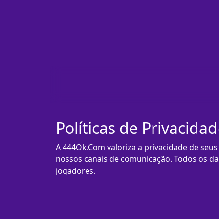
Políticas de Privacida
A 444Ok.Com valoriza a privacidade de seu
nossos canais de comunicação. Todos os dad
jogadores.