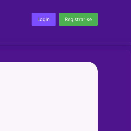
Login
Registrar-se