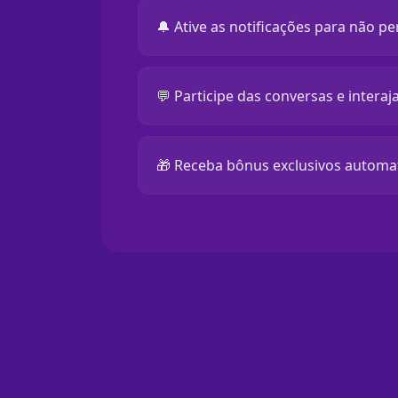
🔔 Ative as notificações para não p
💬 Participe das conversas e interaj
🎁 Receba bônus exclusivos autom