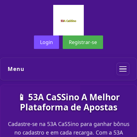
Login
Registrar-se
Menu
📱 53A CaSSino A Melhor
Plataforma de Apostas
Cadastre-se na 53A CaSSino para ganhar bônus
no cadastro e em cada recarga. Com a 53A