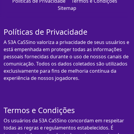
Políticas de Privacidade
Termos e Condições
Sitemap
Políticas de Privacidade
A 53A CaSSino valoriza a privacidade de seus usuários e
está empenhada em proteger todas as informações
pessoais fornecidas durante o uso de nossos canais de
comunicação. Todos os dados coletados são utilizados
exclusivamente para fins de melhoria contínua da
experiência de nossos jogadores.
Termos e Condições
Os usuários da 53A CaSSino concordam em respeitar
todas as regras e regulamentos estabelecidos. É