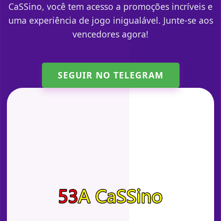
CaSSino, você tem acesso a promoções incríveis e
uma experiência de jogo inigualável. Junte-se aos
vencedores agora!
SEGUIR NO TELEGRAM