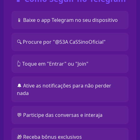
📱 Baixe o app Telegram no seu dispositivo
🔍 Procure por "@53A CaSSinoOficial"
👆 Toque em "Entrar" ou "Join"
🔔 Ative as notificações para não perder
nada
💬 Participe das conversas e interaja
🎁 Receba bônus exclusivos