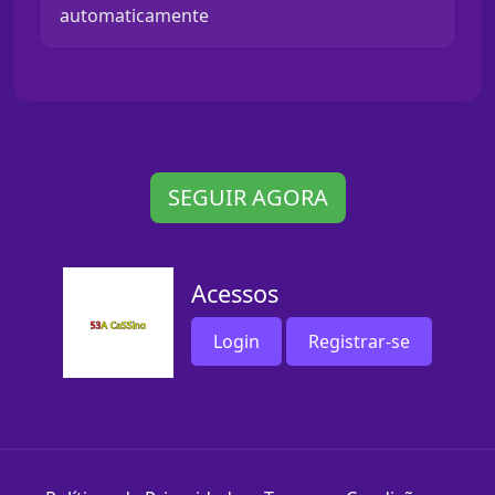
automaticamente
SEGUIR AGORA
Acessos
Login
Registrar-se