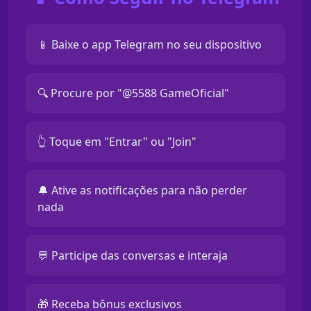
📱 Baixe o app Telegram no seu dispositivo
🔍 Procure por "@5588 GameOficial"
👆 Toque em "Entrar" ou "Join"
🔔 Ative as notificações para não perder
nada
💬 Participe das conversas e interaja
🎁 Receba bônus exclusivos