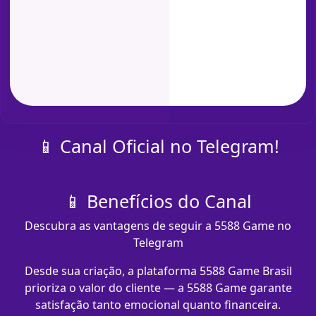
📱 Canal Oficial no Telegram!
📱 Benefícios do Canal
Descubra as vantagens de seguir a 5588 Game no
Telegram
Desde sua criação, a plataforma 5588 Game Brasil
prioriza o valor do cliente — a 5588 Game garante
satisfação tanto emocional quanto financeira.