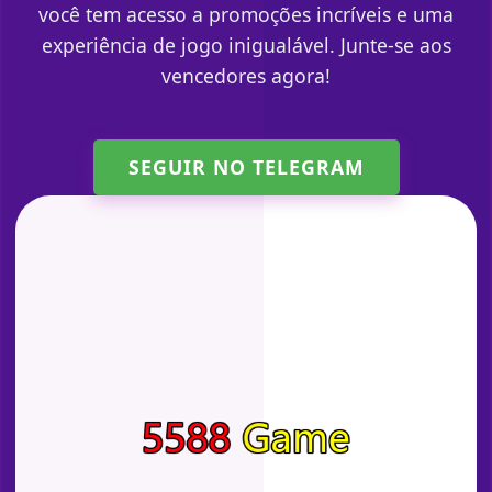
você tem acesso a promoções incríveis e uma
experiência de jogo inigualável. Junte-se aos
vencedores agora!
SEGUIR NO TELEGRAM