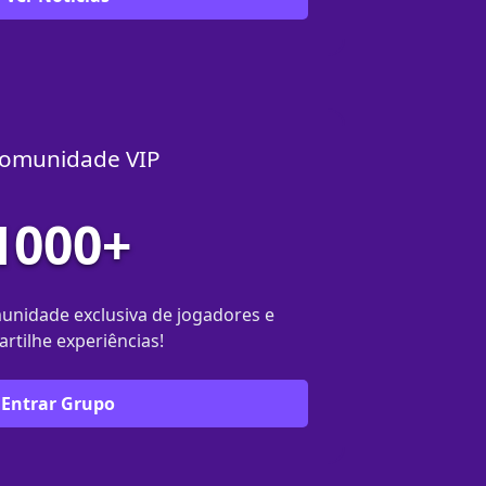
Comunidade VIP
1000+
unidade exclusiva de jogadores e
rtilhe experiências!
Entrar Grupo