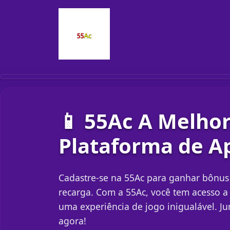
📱 55Ac A Melho
Plataforma de A
Cadastre-se na 55Ac para ganhar bônus
recarga. Com a 55Ac, você tem acesso a
uma experiência de jogo inigualável. J
agora!