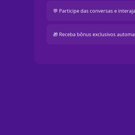
💬 Participe das conversas e interaj
🎁 Receba bônus exclusivos autom