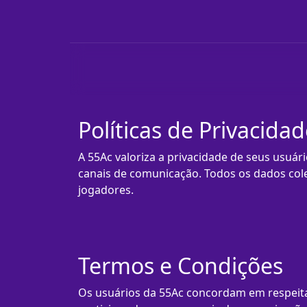
Políticas de Privacida
A 55Ac valoriza a privacidade de seus usuá
canais de comunicação. Todos os dados cole
jogadores.
Termos e Condições
Os usuários da 55Ac concordam em respeitar