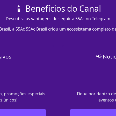
📱 Benefícios do Canal
Descubra as vantagens de seguir a 55Ac no Telegram
asil, a 55Ac 55Ac Brasil criou um ecossistema completo de 
sivos
📢 Notí
m, promoções especiais
Fique por dentro d
s únicos!
eventos 