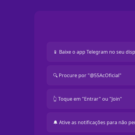
📱 Baixe o app Telegram no seu disp
🔍 Procure por "@55AcOficial"
👆 Toque em "Entrar" ou "Join"
🔔 Ative as notificações para não p