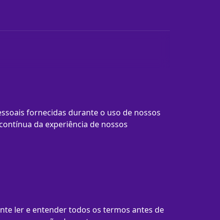
essoais fornecidas durante o uso de nossos
 contínua da experiência de nossos
nte ler e entender todos os termos antes de