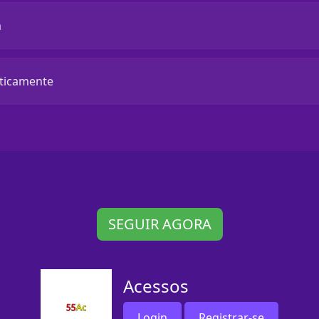
a
aticamente
SEGUIR AGORA
Acessos
Login
Registrar-se