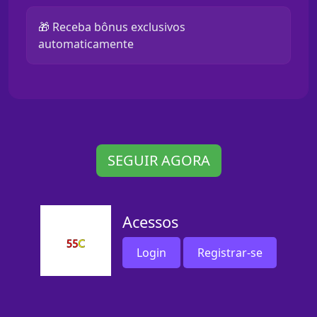
🎁 Receba bônus exclusivos
automaticamente
SEGUIR AGORA
Acessos
Login
Registrar-se