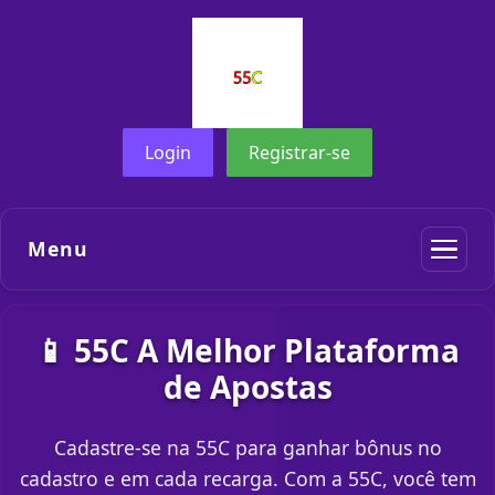
Login
Registrar-se
Menu
📱 55C A Melhor Plataforma
de Apostas
Cadastre-se na 55C para ganhar bônus no
cadastro e em cada recarga. Com a 55C, você tem