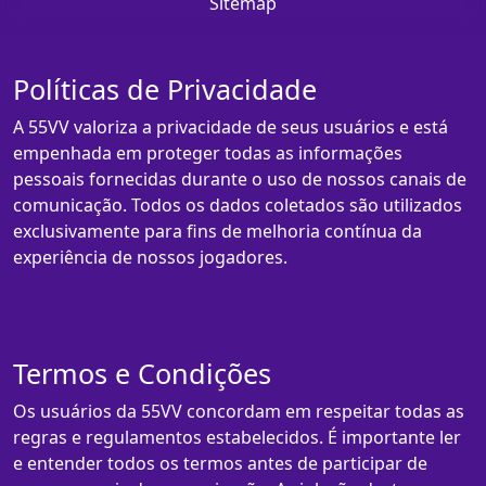
Sitemap
Políticas de Privacidade
A 55VV valoriza a privacidade de seus usuários e está
empenhada em proteger todas as informações
pessoais fornecidas durante o uso de nossos canais de
comunicação. Todos os dados coletados são utilizados
exclusivamente para fins de melhoria contínua da
experiência de nossos jogadores.
Termos e Condições
Os usuários da 55VV concordam em respeitar todas as
regras e regulamentos estabelecidos. É importante ler
e entender todos os termos antes de participar de