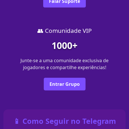
Falar Suporte
👥 Comunidade VIP
1000+
Junte-se a uma comunidade exclusiva de
jogadores e compartilhe experiências!
Entrar Grupo
📱 Como Seguir no Telegram