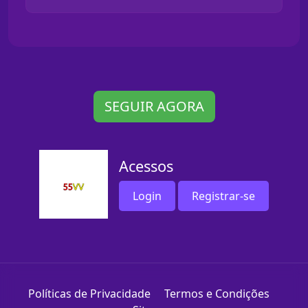
SEGUIR AGORA
Acessos
Login
Registrar-se
Políticas de Privacidade
Termos e Condições