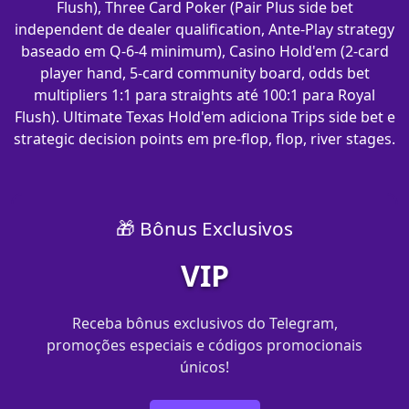
Flush), Three Card Poker (Pair Plus side bet
independent de dealer qualification, Ante-Play strategy
baseado em Q-6-4 minimum), Casino Hold'em (2-card
player hand, 5-card community board, odds bet
multipliers 1:1 para straights até 100:1 para Royal
Flush). Ultimate Texas Hold'em adiciona Trips side bet e
strategic decision points em pre-flop, flop, river stages.
🎁 Bônus Exclusivos
VIP
Receba bônus exclusivos do Telegram,
promoções especiais e códigos promocionais
únicos!