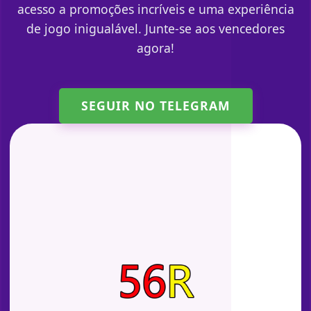
acesso a promoções incríveis e uma experiência
de jogo inigualável. Junte-se aos vencedores
agora!
SEGUIR NO TELEGRAM