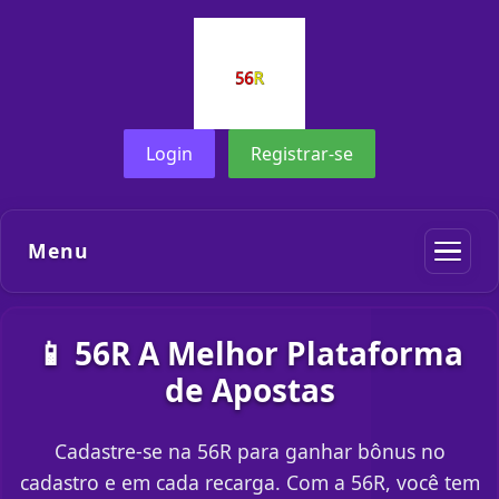
Login
Registrar-se
Menu
📱 56R A Melhor Plataforma
de Apostas
Cadastre-se na 56R para ganhar bônus no
cadastro e em cada recarga. Com a 56R, você tem