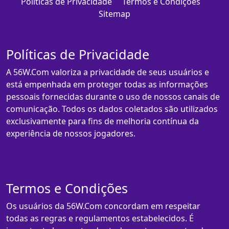
Políticas de Privacidade
Termos e Condições
Sitemap
Políticas de Privacidade
A 56W.Com valoriza a privacidade de seus usuários e
está empenhada em proteger todas as informações
pessoais fornecidas durante o uso de nossos canais de
comunicação. Todos os dados coletados são utilizados
exclusivamente para fins de melhoria contínua da
experiência de nossos jogadores.
Termos e Condições
Os usuários da 56W.Com concordam em respeitar
todas as regras e regulamentos estabelecidos. É