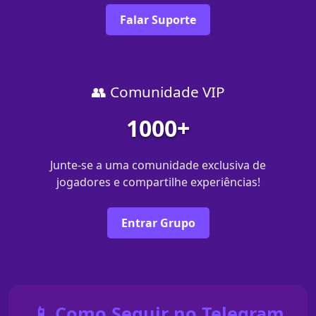
Falar Suporte
👥 Comunidade VIP
1000+
Junte-se a uma comunidade exclusiva de
jogadores e compartilhe experiências!
Entrar Grupo
📱 Como Seguir no Telegram