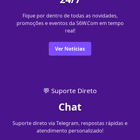
Fique por dentro de todas as novidades,
promoções e eventos da 56W.Com em tempo
real!
Ver Notícias
💬 Suporte Direto
Chat
Suporte direto via Telegram, respostas rápidas e
atendimento personalizado!