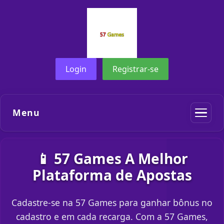
Login
Registrar-se
Menu
📱 57 Games A Melhor
Plataforma de Apostas
Cadastre-se na 57 Games para ganhar bônus no
cadastro e em cada recarga. Com a 57 Games,