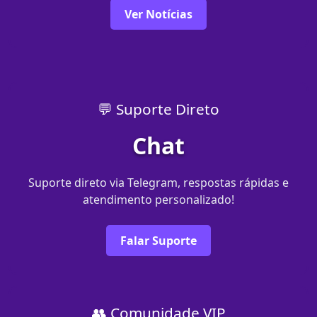
Ver Notícias
💬 Suporte Direto
Chat
Suporte direto via Telegram, respostas rápidas e
atendimento personalizado!
Falar Suporte
👥 Comunidade VIP