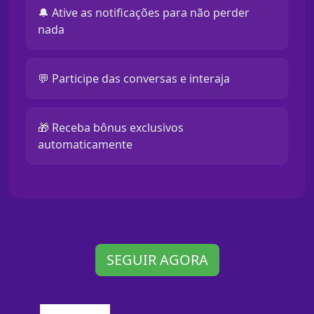
🔔 Ative as notificações para não perder
nada
💬 Participe das conversas e interaja
🎁 Receba bônus exclusivos
automaticamente
SEGUIR AGORA