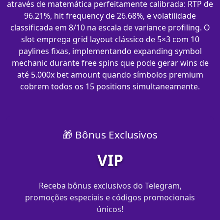
através de matemática perfeitamente calibrada: RTP de
96.21%, hit frequency de 26.68%, e volatilidade
classificada em 8/10 na escala de variance profiling. O
slot emprega grid layout clássico de 5×3 com 10
paylines fixas, implementando expanding symbol
mechanic durante free spins que pode gerar wins de
até 5.000x bet amount quando símbolos premium
cobrem todos os 15 positions simultaneamente.
🎁 Bônus Exclusivos
VIP
Receba bônus exclusivos do Telegram,
promoções especiais e códigos promocionais
únicos!