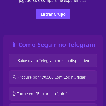
jogadores e compartilhe experiências!
Entrar Grupo
📱 Como Seguir no Telegram
📱 Baixe o app Telegram no seu dispositivo
🔍 Procure por "@6566 Com LoginOficial"
👆 Toque em "Entrar" ou "Join"