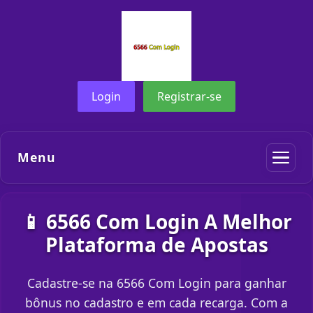
Login
Registrar-se
Menu
📱 6566 Com Login A Melhor
Plataforma de Apostas
Cadastre-se na 6566 Com Login para ganhar
bônus no cadastro e em cada recarga. Com a