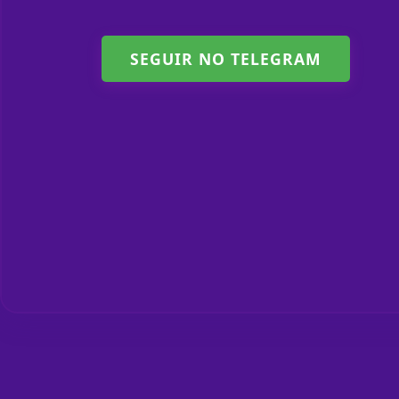
SEGUIR NO TELEGRAM