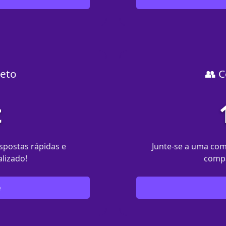
reto
👥 
t
espostas rápidas e
Junte-se a uma com
lizado!
compa
e