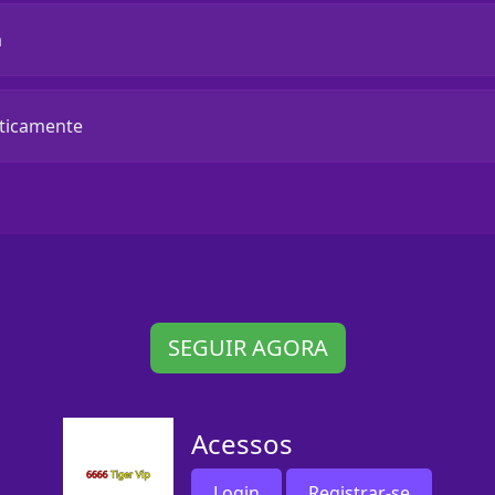
a
aticamente
SEGUIR AGORA
Acessos
Login
Registrar-se