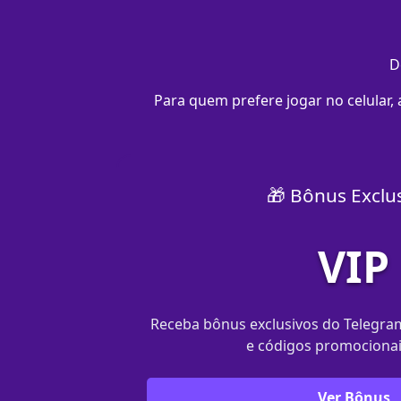
D
Para quem prefere jogar no celular,
🎁 Bônus Exclu
VIP
Receba bônus exclusivos do Telegra
e códigos promocionai
Ver Bônus