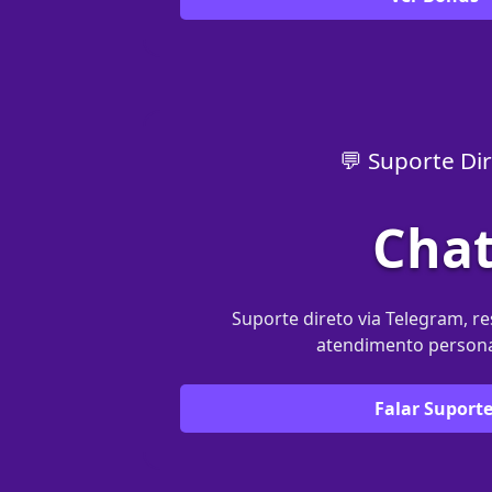
💬 Suporte Di
Cha
Suporte direto via Telegram, r
atendimento persona
Falar Suport