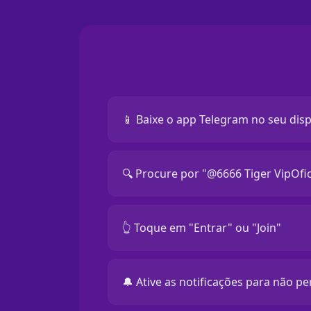
📱 Baixe o app Telegram no seu disp
🔍 Procure por "@6666 Tiger VipOfic
👆 Toque em "Entrar" ou "Join"
🔔 Ative as notificações para não p