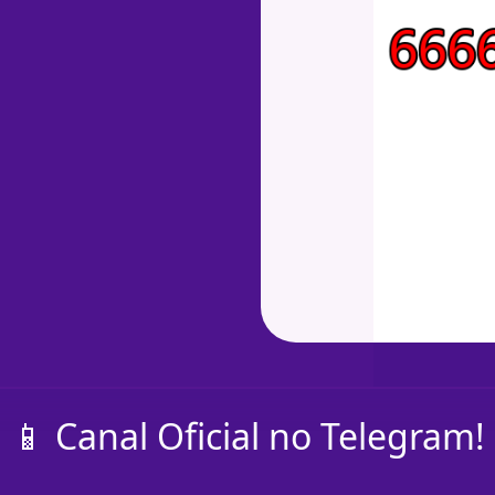
📱 Canal Oficial no Telegram!