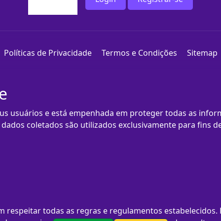
Políticas de Privacidade
Termos e Condições
Sitemap
de
 seus usuários e está empenhada em proteger todas as info
dados coletados são utilizados exclusivamente para fins d
 respeitar todas as regras e regulamentos estabelecidos. 