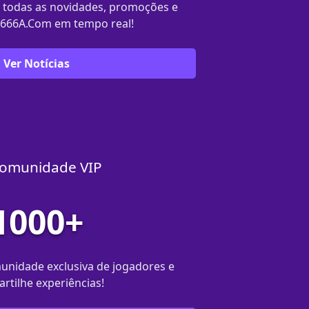
e todas as novidades, promoções e
 666A.Com em tempo real!
Ver Notícias
Comunidade VIP
1000+
unidade exclusiva de jogadores e
rtilhe experiências!