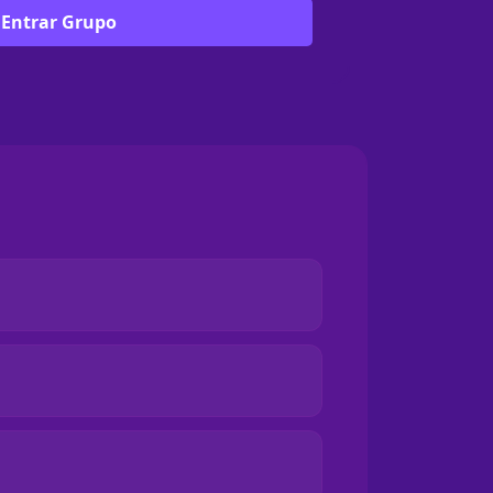
Entrar Grupo