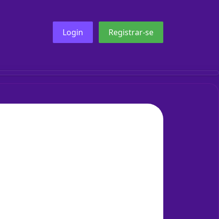
Login
Registrar-se