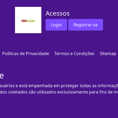
Acessos
Login
Registrar-se
Políticas de Privacidade
Termos e Condições
Sitemap
de
 usuários e está empenhada em proteger todas as informaçõ
os coletados são utilizados exclusivamente para fins de m