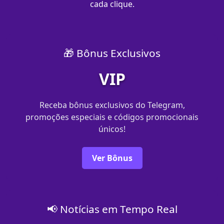
cada clique.
🎁 Bônus Exclusivos
VIP
Receba bônus exclusivos do Telegram,
promoções especiais e códigos promocionais
únicos!
Ver Bônus
📢 Notícias em Tempo Real