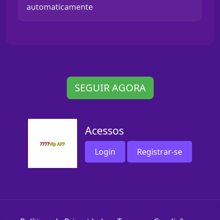
automaticamente
SEGUIR AGORA
Acessos
Login
Registrar-se