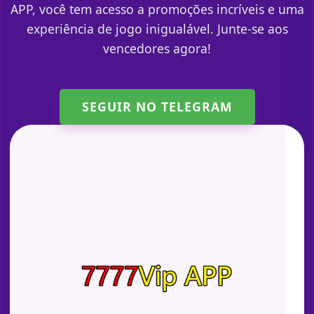
APP, você tem acesso a promoções incríveis e uma
experiência de jogo inigualável. Junte-se aos
vencedores agora!
SEGUIR NO TELEGRAM