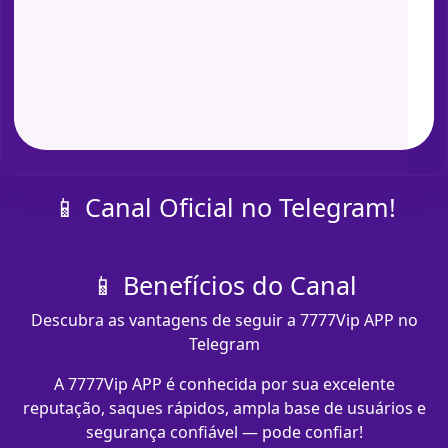
📱 Canal Oficial no Telegram!
📱 Benefícios do Canal
Descubra as vantagens de seguir a 7777Vip APP no
Telegram
A 7777Vip APP é conhecida por sua excelente
reputação, saques rápidos, ampla base de usuários e
segurança confiável — pode confiar!