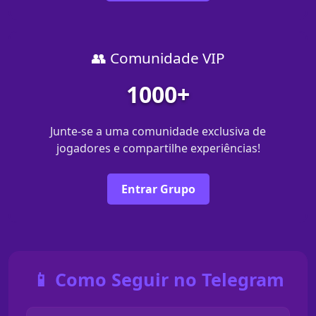
👥 Comunidade VIP
1000+
Junte-se a uma comunidade exclusiva de
jogadores e compartilhe experiências!
Entrar Grupo
📱 Como Seguir no Telegram