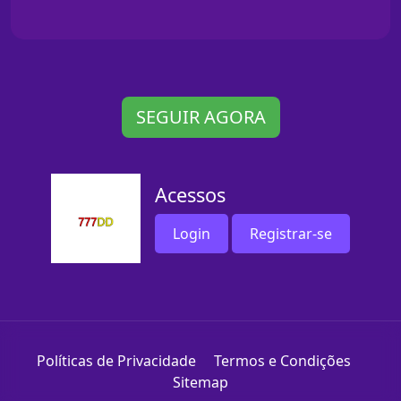
SEGUIR AGORA
Acessos
Login
Registrar-se
Políticas de Privacidade
Termos e Condições
Sitemap