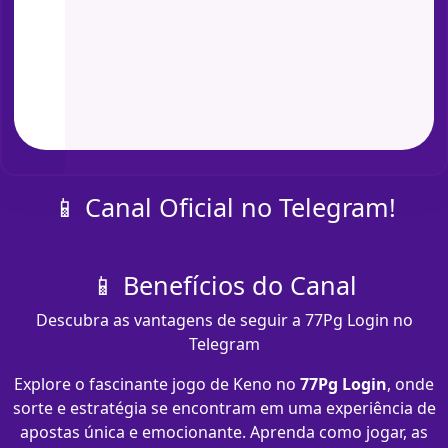
📱 Canal Oficial no Telegram!
📱 Benefícios do Canal
Descubra as vantagens de seguir a 77Pg Login no
Telegram
Explore o fascinante jogo de Keno no
77Pg Login
, onde
sorte e estratégia se encontram em uma experiência de
apostas única e emocionante. Aprenda como jogar, as