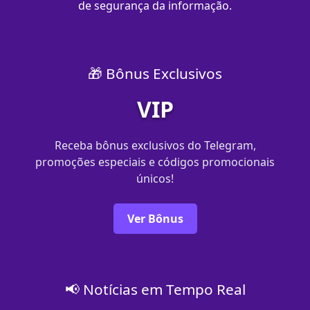
de segurança da informação.
🎁 Bônus Exclusivos
VIP
Receba bônus exclusivos do Telegram,
promoções especiais e códigos promocionais
únicos!
Ver Bônus
📢 Notícias em Tempo Real