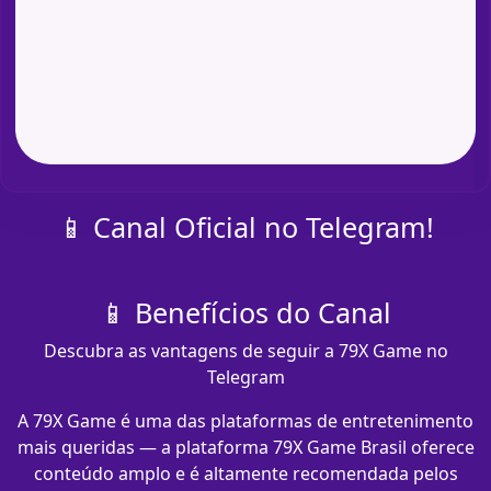
📱 Canal Oficial no Telegram!
📱 Benefícios do Canal
Descubra as vantagens de seguir a 79X Game no
Telegram
A 79X Game é uma das plataformas de entretenimento
mais queridas — a plataforma 79X Game Brasil oferece
conteúdo amplo e é altamente recomendada pelos