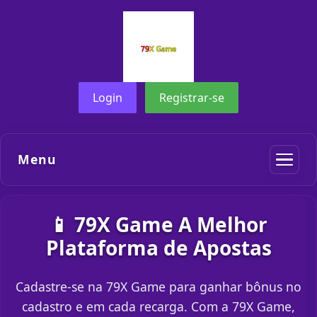
Login
Registrar-se
Menu
📱 79X Game A Melhor
Plataforma de Apostas
Cadastre-se na 79X Game para ganhar bônus no
cadastro e em cada recarga. Com a 79X Game,