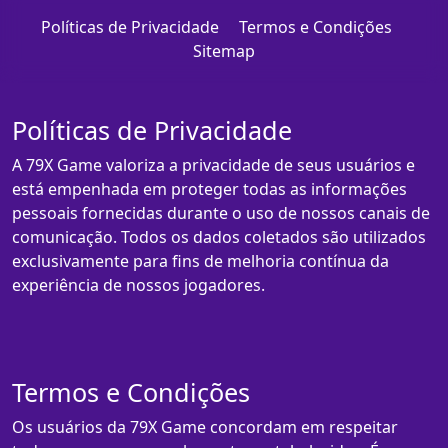
Políticas de Privacidade
Termos e Condições
Sitemap
Políticas de Privacidade
A 79X Game valoriza a privacidade de seus usuários e
está empenhada em proteger todas as informações
pessoais fornecidas durante o uso de nossos canais de
comunicação. Todos os dados coletados são utilizados
exclusivamente para fins de melhoria contínua da
experiência de nossos jogadores.
Termos e Condições
Os usuários da 79X Game concordam em respeitar