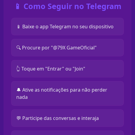
📱 Como Seguir no Telegram
📱 Baixe o app Telegram no seu dispositivo
🔍 Procure por "@79X GameOficial"
👆 Toque em "Entrar" ou "Join"
🔔 Ative as notificações para não perder
nada
💬 Participe das conversas e interaja