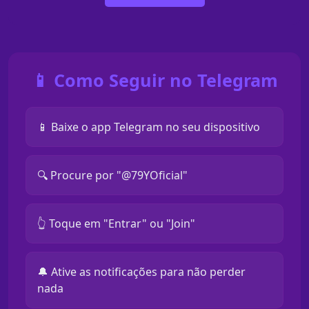
📱 Como Seguir no Telegram
📱 Baixe o app Telegram no seu dispositivo
🔍 Procure por "@79YOficial"
👆 Toque em "Entrar" ou "Join"
🔔 Ative as notificações para não perder
nada