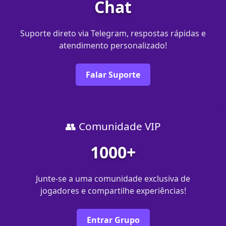
Chat
Suporte direto via Telegram, respostas rápidas e
atendimento personalizado!
Falar Suporte
👥 Comunidade VIP
1000+
Junte-se a uma comunidade exclusiva de
jogadores e compartilhe experiências!
Entrar Grupo