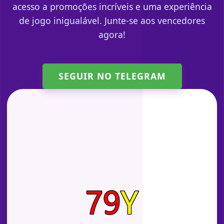
acesso a promoções incríveis e uma experiência
de jogo inigualável. Junte-se aos vencedores
agora!
SEGUIR NO TELEGRAM