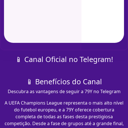
📱 Canal Oficial no Telegram!
📱 Benefícios do Canal
Descubra as vantagens de seguir a 79Y no Telegram
A UEFA Champions League representa o mais alto nível
do futebol europeu, e a 79Y oferece cobertura
completa de todas as fases desta prestigiosa
competição. Desde a fase de grupos até a grande final,