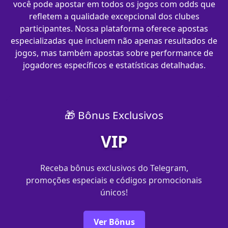
você pode apostar em todos os jogos com odds que
refletem a qualidade excepcional dos clubes
participantes. Nossa plataforma oferece apostas
especializadas que incluem não apenas resultados de
jogos, mas também apostas sobre performance de
jogadores específicos e estatísticas detalhadas.
🎁 Bônus Exclusivos
VIP
Receba bônus exclusivos do Telegram,
promoções especiais e códigos promocionais
únicos!
Ver Bônus