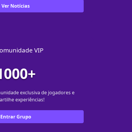
Ver Notícias
Comunidade VIP
1000+
unidade exclusiva de jogadores e
rtilhe experiências!
Entrar Grupo