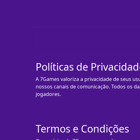
Políticas de Privacida
A 7Games valoriza a privacidade de seus u
nossos canais de comunicação. Todos os dad
jogadores.
Termos e Condições