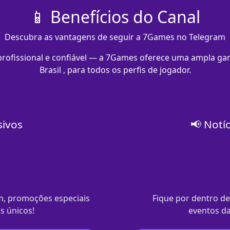
📱 Benefícios do Canal
Descubra as vantagens de seguir a 7Games no Telegram
profissional e confiável — a 7Games oferece uma ampla g
Brasil , para todos os perfis de jogador.
sivos
📢 Notí
m, promoções especiais
Fique por dentro d
s únicos!
eventos d