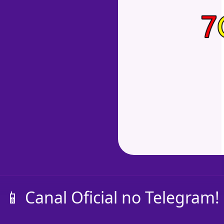
📱 Canal Oficial no Telegram!