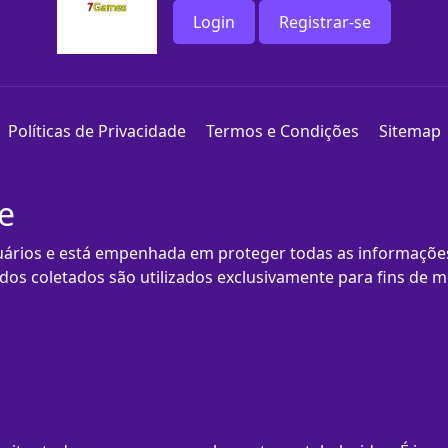
Login
Registrar-se
Políticas de Privacidade
Termos e Condições
Sitemap
de
suários e está empenhada em proteger todas as informações
os coletados são utilizados exclusivamente para fins de m