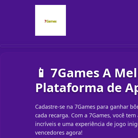
📱 7Games A Mel
Plataforma de A
Cadastre-se na 7Games para ganhar bô
cada recarga. Com a 7Games, você tem
incríveis e uma experiência de jogo inig
vencedores agora!