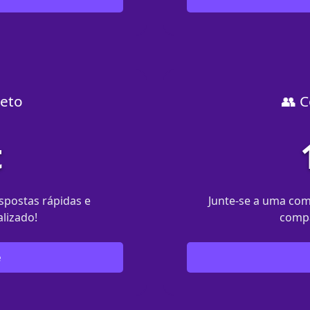
reto
👥 
t
espostas rápidas e
Junte-se a uma com
lizado!
compa
e