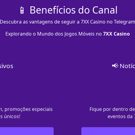
📱 Benefícios do Canal
Descubra as vantagens de seguir a 7XX Casino no Telegra
Explorando o Mundo dos Jogos Móveis no
7XX Casino
sivos
📢 Notí
m, promoções especiais
Fique por dentro d
s únicos!
eventos da 