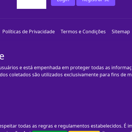
Políticas de Privacidade
Termos e Condições
Sitemap
de
s usuários e está empenhada em proteger todas as informaç
os coletados são utilizados exclusivamente para fins de m
peitar todas as regras e regulamentos estabelecidos. É i