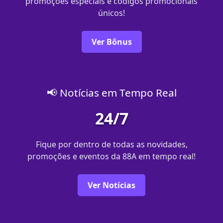
promoções especiais e códigos promocionais
únicos!
Ver Bônus
📢 Notícias em Tempo Real
24/7
Fique por dentro de todas as novidades,
promoções e eventos da 88A em tempo real!
Ver Notícias