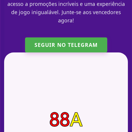
acesso a promoções incríveis e uma experiência
de jogo inigualável. Junte-se aos vencedores
agora!
SEGUIR NO TELEGRAM