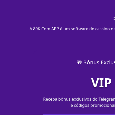
D
A 89K Com APP é um software de cassino de 
🎁 Bônus Exclu
VIP
Receba bônus exclusivos do Telegra
e códigos promocionai