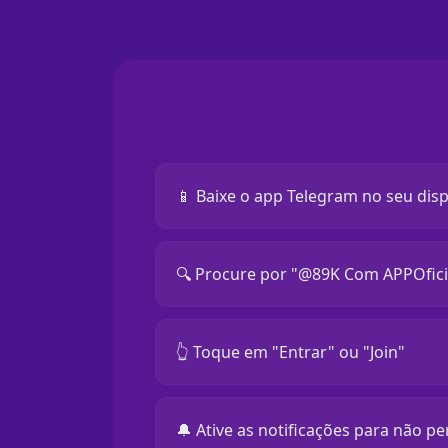
📱 Baixe o app Telegram no seu disp
🔍 Procure por "@89K Com APPOfici
👆 Toque em "Entrar" ou "Join"
🔔 Ative as notificações para não p