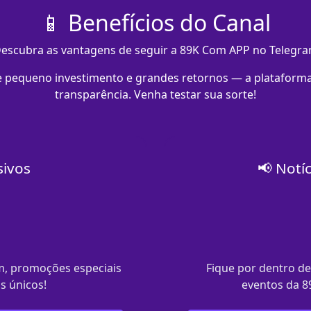
📱 Benefícios do Canal
escubra as vantagens de seguir a 89K Com APP no Telegr
pequeno investimento e grandes retornos — a plataforma o
transparência. Venha testar sua sorte!
sivos
📢 Notí
m, promoções especiais
Fique por dentro d
s únicos!
eventos da 8