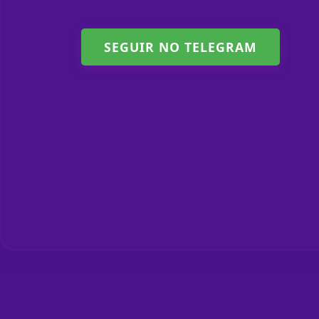
SEGUIR NO TELEGRAM