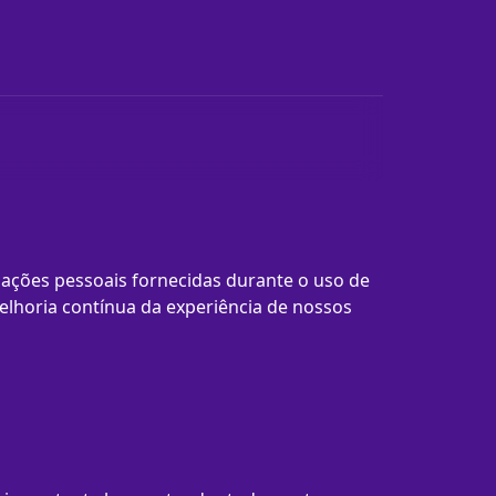
ações pessoais fornecidas durante o uso de
elhoria contínua da experiência de nossos