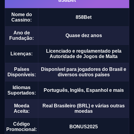
858Bet
Nome do
858Bet
Cassino:
Ano de
Quase dez anos
Fundação:
Licenciado e regulamentado pela
Licenças:
Autoridade de Jogos de Malta
Países
Disponível para jogadores do Brasil e
Disponíveis:
diversos outros países
Idiomas
Português, Inglês, Espanhol e mais
Suportados:
Moeda
Real Brasileiro (BRL) e várias outras
Aceita:
moedas
Código
BONUS2025
Promocional: