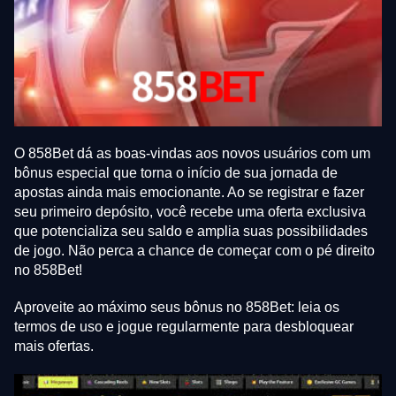
O 858Bet dá as boas-vindas aos novos usuários com um
bônus especial que torna o início de sua jornada de
apostas ainda mais emocionante. Ao se registrar e fazer
seu primeiro depósito, você recebe uma oferta exclusiva
que potencializa seu saldo e amplia suas possibilidades
de jogo. Não perca a chance de começar com o pé direito
no 858Bet!
Aproveite ao máximo seus bônus no 858Bet: leia os
termos de uso e jogue regularmente para desbloquear
mais ofertas.