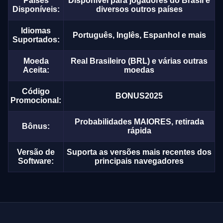
Países
Disponível para jogadores do Brasil e
Disponíveis:
diversos outros países
Idiomas
Português, Inglês, Espanhol e mais
Suportados:
Moeda
Real Brasileiro (BRL) e várias outras
Aceita:
moedas
Código
BONUS2025
Promocional:
Probabilidades MAIORES, retirada
Bônus:
rápida
Versão de
Suporta as versões mais recentes dos
Software:
principais navegadores