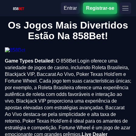
Entrar
Registrar-se
Os Jogos Mais Divertidos
Estão Na 858Bet!
Game Types Detailed
: O 858Bet Login oferece uma
variedade de jogos de casino, incluindo Roleta Brasileira,
Blackjack VIP, Baccarat Ao Vivo, Poker Texas Hold'em e
Fortune Wheel. Cada jogo tem suas características únicas;
por exemplo, a Roleta Brasileira oferece uma experiência
autêntica de roleta com odds favoráveis e interação ao
vivo. Blackjack VIP proporciona uma experiência de
apostas elevadas com estratégias avançadas. Baccarat
Ao Vivo destaca-se pela simplicidade e alta taxa de
retorno. Poker Texas Hold'em é ideal para os amantes de
estratégia e competição. Fortune Wheel é um jogo de azar
emocionante com grandes prêmios.
Live Dealer