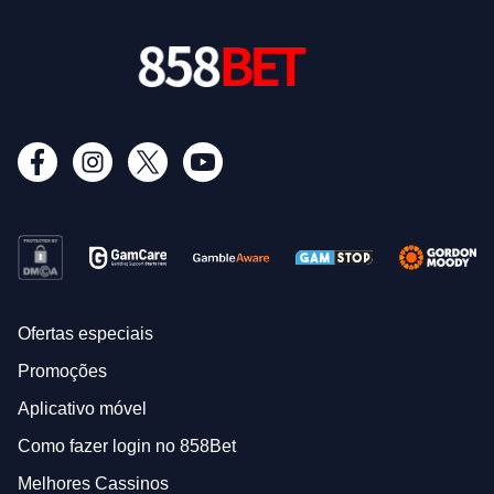
Ofertas especiais
Promoções
Aplicativo móvel
Como fazer login no 858Bet
Melhores Cassinos